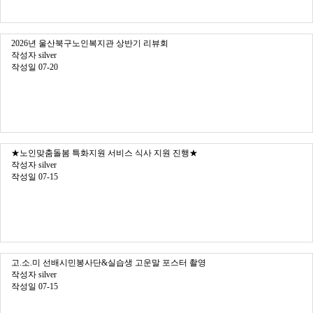
2026년 울산북구노인복지관 상반기 리뷰회
작성자
silver
작성일
07-20
★노인맞춤돌봄 특화지원 서비스 식사 지원 진행★
작성자
silver
작성일
07-15
고.소.미 선배시민봉사단&실습생 고운말 포스터 촬영
작성자
silver
작성일
07-15