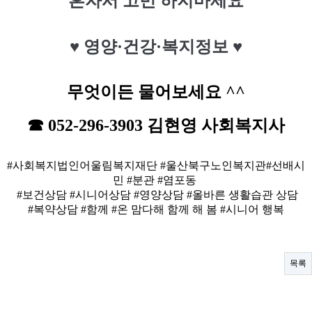
혼자서 고민 하지마세요
♥
영양·건강·복지정보
♥
무
엇이든 물어보세요 ^^
☎ 052-296-3903 김현영 사회복지사
#사회복지법인
어울림복지재단
#
울산북구노인복지관#선배시
민
#
분관
#
염포동
#
보건상담
#
시니어상담
#
영양상담
#올바른
생활습관 상담
#
복약상담
#
함께
#
온 맘다해 함께 해 봄 #시니어 행복
목록