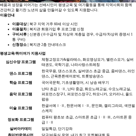
배움과 성장을 이어가는 선배시민이 평생교육 및 여가활동을 통해 지역사회와 함께
건강하고 활기찬 노년의 삶을 만들어갈 수 있도록 지원합니다.
이용안내
이용대상 |
북구 지역 거주 60세 이상 시민
이용절차 |
복지관 회원가입 후 프로그램 신청
구비서류 |
신분증 (※수급자 및 차상위 계층일 경우, 수급자/차상위 증명서 1
통 구비)
신청장소 |
복지관 2층 안내데스크
평생교육/취미여가 지원사업
체형교정요가&필라테스, 화요명상요가, 밸런스요가, 실버
심신수양 프로그램
태권도, 국학기공, 나라사랑스트레칭
한국무용, 댄스스포츠, 실버댄스 초급·중급, 줌바댄스, 라인
댄스 프로그램
댄스, 근육튼튼에어로빅, 트롯방송댄스
학습 프로그램
국어국문학, 기초생활영어, 시 낭송 배우기
난타 초급Ⅰ·Ⅱ, 난타 중급, 화요노래교실, 수요노래교실,
음악 프로그램
퍼포먼스장구1, 퍼포먼스장구2, 하모니카, 오카리나, 올드
팝송
한글서예Ⅰ·Ⅱ, 한문서예Ⅰ·Ⅱ, 문인화, 캘리그라피, 색연필
미술 프로그램
스케치
컴퓨터 왕초보·초급, 스마트폰 초급Ⅰ·Ⅱ·Ⅲ, 스마트폰 중
정보화 프로그램
급Ⅰ·Ⅱ
실버아카데미
일일특강, 단기강좌
취미반운영사업
당구/바둑실 운영, 내가 최고 포켓볼대회 등