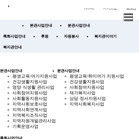
HOME
사이트맵
로그인
본관사업안내
분관사업안내
특화사업안내
후원
자원봉사
복지관이야기
복지관안내
본관사업안내
분관사업안내
평생교육/여가지원사업
평생교육/취미여가 지원사업
건강생활지원사업
건강생활지원사업
영양·식생활 관리사업
사회참여지원사업
사회참여지원사업
재가복지사업
사회활동지원사업
상담·정서지원사업
지역사회보호사업
지역사회복지사업
지역사회연계사업
지역복지조직사업
지역자원개발관리사업
기획운영사업
특화사업안내