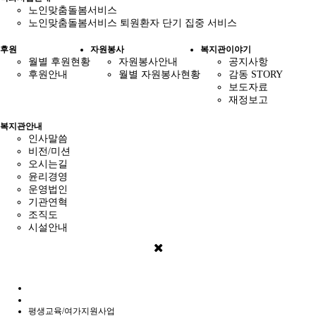
노인맞춤돌봄서비스
노인맞춤돌봄서비스 퇴원환자 단기 집중 서비스
후원
자원봉사
복지관이야기
월별 후원현황
자원봉사안내
공지사항
후원안내
월별 자원봉사현황
감동 STORY
보도자료
재정보고
복지관안내
인사말씀
비전/미션
오시는길
윤리경영
운영법인
기관연혁
조직도
시설안내
평생교육/여가지원사업