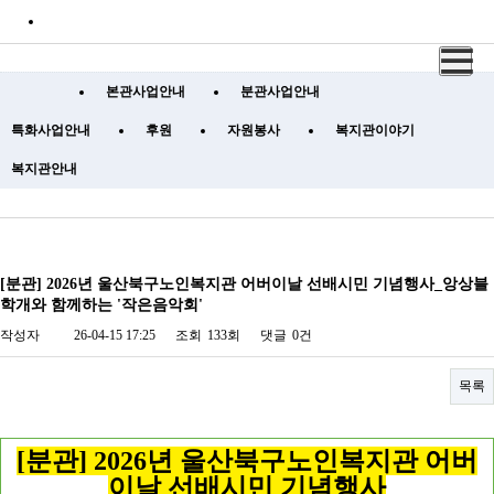
HOME
사이트맵
로그인
본관사업안내
분관사업안내
특화사업안내
후원
자원봉사
복지관이야기
복지관안내
[분관] 2026년 울산북구노인복지관 어버이날 선배시민 기념행사_앙상블
학개와 함께하는 '작은음악회'
작성자
26-04-15 17:25
조회
133회
댓글
0건
목록
[분관] 2026년 울산북구노인복지관 어버
이날 선배시민 기념행사