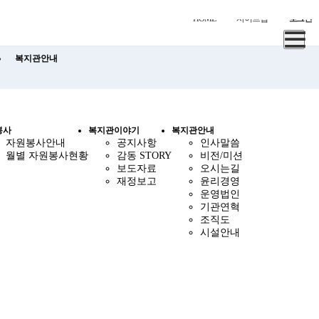
HOME
사이트맵
로그인
복지관안내
봉사
복지관이야기
복지관안내
자원봉사안내
공지사항
인사말씀
월별 자원봉사현황
감동 STORY
비전/미션
보도자료
오시는길
재정보고
윤리경영
운영법인
기관연혁
조직도
시설안내