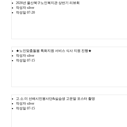
2026년 울산북구노인복지관 상반기 리뷰회
작성자
silver
작성일
07-20
★노인맞춤돌봄 특화지원 서비스 식사 지원 진행★
작성자
silver
작성일
07-15
고.소.미 선배시민봉사단&실습생 고운말 포스터 촬영
작성자
silver
작성일
07-15