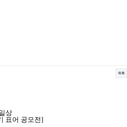
목록
 일상
하기 표어 공모전]