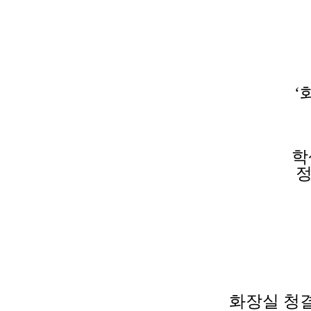
‘
학
정
화장실 청결