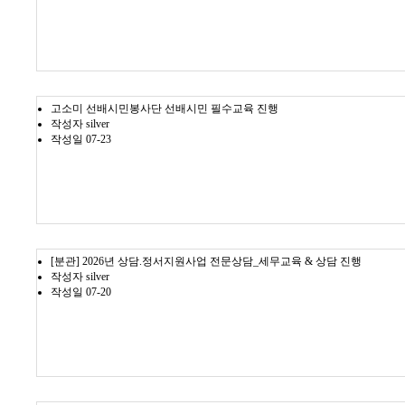
고소미 선배시민봉사단 선배시민 필수교육 진행
작성자
silver
작성일
07-23
[분관] 2026년 상담.정서지원사업 전문상담_세무교육 & 상담 진행
작성자
silver
작성일
07-20